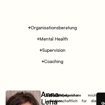
Organisationsberatung
Mental Health
Supervision
Coaching
Anna-
Deutschland
„Konfliktdynamiken
Ich begeistere mich
Lena
|
erkennen,
leidenschaftlich für die
Q