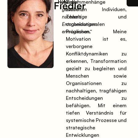
Hybrid
Wandel
Zusammenhänge
Fiedler
gestalten,
zwischen Individuen,
nachhaltige
Teams und
Entscheidungen
organisationalen
ermöglichen.“
Prozessen. Meine
Motivation ist es,
verborgene
Konfliktdynamiken zu
erkennen, Transformation
gezielt zu begleiten und
Menschen sowie
Organisationen zu
nachhaltigen, tragfähigen
Entscheidungen zu
befähigen. Mit einem
tiefen Verständnis für
systemische Prozesse und
strategische
Entwicklungen